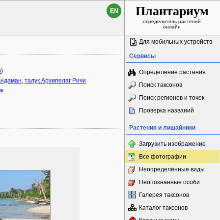
Плантариум
EN
определитель растений
онлайн
Для мобильных устройств
Сервисы
p
)
Определение растения
Андаман
,
талук Архипелаг Ричи
Поиск таксонов
ок
Поиск регионов и точек
Проверка названий
Растения и лишайники
Загрузить изображение
Все фотографии
Неопределённые виды
Неопознанные особи
Галерея таксонов
Каталог таксонов