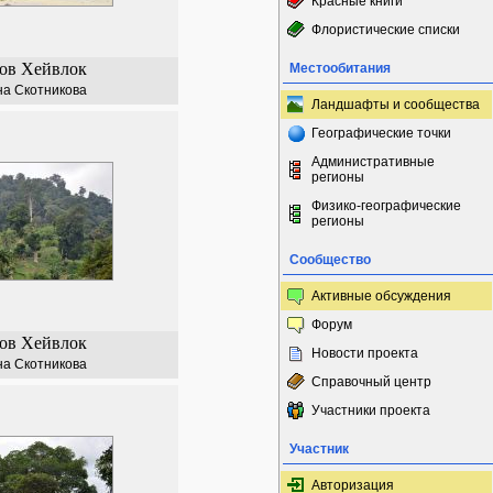
Красные книги
Флористические списки
ов Хейвлок
Местообитания
а Скотникова
Ландшафты и сообщества
Географические точки
Административные
регионы
Физико-географические
регионы
Сообщество
Активные обсуждения
Форум
ов Хейвлок
Новости проекта
а Скотникова
Справочный центр
Участники проекта
Участник
Авторизация