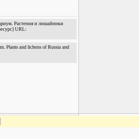
тариум. Растения и лишайники
ресурс] URL:
. Plants and lichens of Russia and
www.plantarium.ru
Наверх