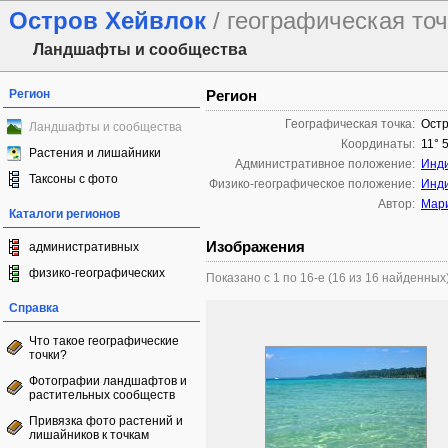
Остров Хейвлок
/ географическая то
Ландшафты и сообщества
Регион
Регион
Географическая точка:
Остр
Ландшафты и сообщества
Координаты:
11° 5
Растения и лишайники
Административное положение:
Инд
Таксоны с фото
Физико-географическое положение:
Инди
Автор:
Мари
Каталоги регионов
Изображения
административных
физико-географических
Показано с 1 по 16-е (16 из 16 найденных
Справка
Что такое географические
точки?
Фотографии ландшафтов и
растительных сообществ
Привязка фото растений и
лишайников к точкам