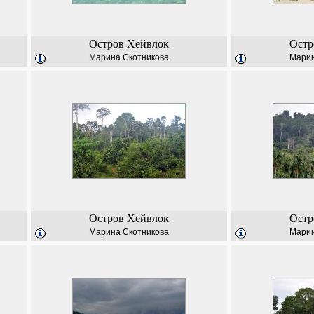
Остров Хейвлок
Остр
Марина Скотникова
Марин
Остров Хейвлок
Остр
Марина Скотникова
Марин