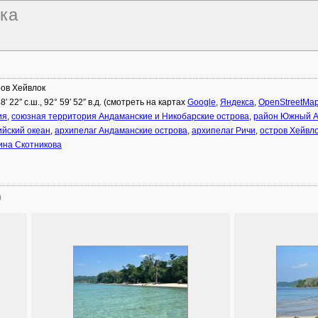
чка
ов Хейвлок
8′ 22″ с.ш., 92° 59′ 52″ в.д. (смотреть на картах
Google
,
Яндекса
,
OpenStreetMa
ия
,
союзная территория Андаманские и Никобарские острова
,
район Южный 
йский океан
,
архипелаг Андаманские острова
,
архипелаг Ричи
,
остров Хейвл
на Скотникова
)