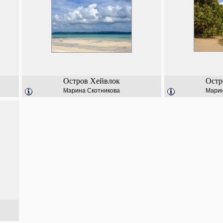
Остров Хейвлок
Остр
Марина Скотникова
Марин