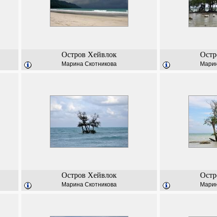
Остров Хейвлок
Остр
Марина Скотникова
Марин
Остров Хейвлок
Остр
Марина Скотникова
Марин