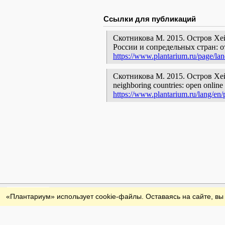
Ссылки для публикаций
Скотникова М. 2015. Остров Хе
России и сопредельных стран: 
https://www.plantarium.ru/page/la
Скотникова М. 2015. Остров Хейвло
neighboring countries: open online 
https://www.plantarium.ru/lang/en/
Обратная связь
«Плантариум» использует cookie-файлы. Оставаясь на сайте, вы