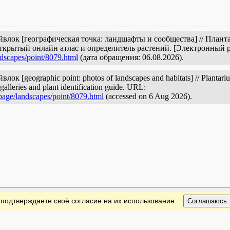
йвлок [географическая точка: ландшафты и сообщества] // План
открытый онлайн атлас и определитель растений. [Электронный 
ndscapes/point/8079.html
(дата обращения: 06.08.2026).
к [geographic point: photos of landscapes and habitats] // Plantarium
galleries and plant identification guide. URL:
page/landscapes/point/8079.html
(accessed on 6 Aug 2026).
 подтверждаете своё согласие на их использование.
Соглашаюсь