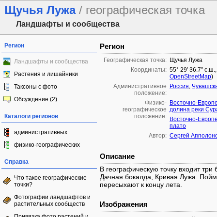
Щучья Лужа
/ географическая точка
Ландшафты и сообщества
Регион
Регион
Географическая точка:
Щучья Лужа
Ландшафты и сообщества
Координаты:
55° 29′ 36.7″ с.ш.
Растения и лишайники
OpenStreetMap
)
Административное
Россия
,
Чувашска
Таксоны с фото
положение:
Обсуждение (2)
Физико-
Восточно-Европ
географическое
долина реки Сур
Каталоги регионов
положение:
Восточно-Европ
плато
административных
Автор:
Сергей Апполон
физико-географических
Описание
Справка
В географическую точку входит три
Дачная бокалда, Кривая Лужа. Пойм
Что такое географические
пересыхают к концу лета.
точки?
Фотографии ландшафтов и
Изображения
растительных сообществ
Привязка фото растений и