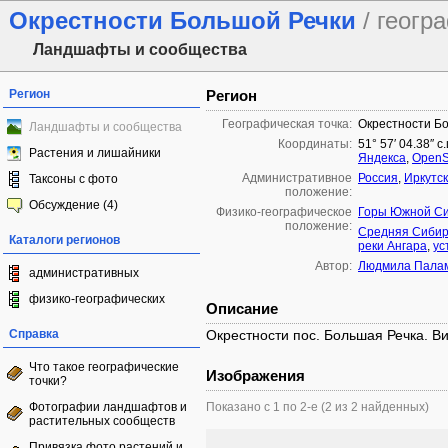
Окрестности Большой Речки
/ геогр
Ландшафты и сообщества
Регион
Регион
Географическая точка:
Окрестности Б
Ландшафты и сообщества
Координаты:
51° 57′ 04.38″ с
Растения и лишайники
Яндекса
,
OpenS
Административное
Россия
,
Иркутск
Таксоны с фото
положение:
Обсуждение (4)
Физико-географическое
Горы Южной С
положение:
Средняя Сиби
Каталоги регионов
реки Ангара
,
ус
Автор:
Людмила Пала
административных
физико-географических
Описание
Справка
Окрестности пос. Большая Речка. Ви
Что такое географические
Изображения
точки?
Фотографии ландшафтов и
Показано с 1 по 2-е (2 из 2 найденных)
растительных сообществ
Привязка фото растений и