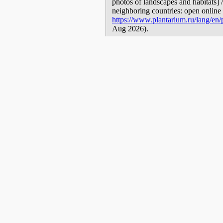
photos of landscapes and habitats] 
neighboring countries: open online 
https://www.plantarium.ru/lang/en/
Aug 2026).