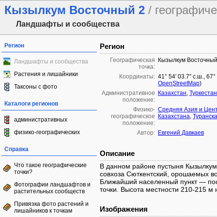
Кызылкум Восточный 2
/ географиче
Ландшафты и сообщества
Регион
Регион
Географическая
Кызылкум Восточный
Ландшафты и сообщества
точка:
Растения и лишайники
Координаты:
41° 54′ 03.7″ с.ш., 67
OpenStreetMap
)
Таксоны с фото
Административное
Казахстан
,
Туркестан
положение:
Каталоги регионов
Физико-
Средняя Азия и Цен
географическое
Казахстана
,
Туранск
административных
положение:
физико-географических
Автор:
Евгений Давкаев
Справка
Описание
Что такое географические
В данном районе пустыня Кызылкум
точки?
совхоза Сюткентский, орошаемых в
Ближайший населенный пункт — пос
Фотографии ландшафтов и
точки. Высота местности 210-215 м н
растительных сообществ
Привязка фото растений и
Изображения
лишайников к точкам