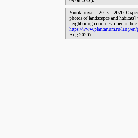
09.08.2026).
Vinokurova T. 2013—2020. Окрес
photos of landscapes and habitats] 
neighboring countries: open online 
https://www.plantarium.ru/lang/en/
Aug 2026).