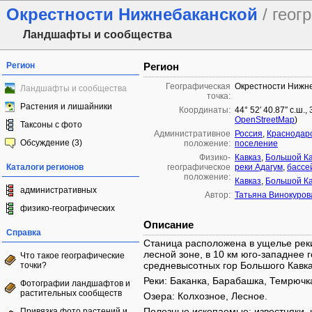
Окрестности Нижнебаканской
/ геог
Ландшафты и сообщества
Регион
Регион
Географическая
Окрестности Нижн
Ландшафты и сообщества
точка:
Растения и лишайники
Координаты:
44° 52′ 40.87″ с.ш.,
OpenStreetMap
)
Таксоны с фото
Административное
Россия
,
Краснодарс
Обсуждение (3)
положение:
поселение
Физико-
Кавказ
,
Большой Ка
Каталоги регионов
географическое
реки Адагум
,
бассе
положение:
Кавказ
,
Большой Ка
административных
Автор:
Татьяна Винокуров
физико-географических
Описание
Справка
Станица расположена в ущелье реки
лесной зоне, в 10 км юго-западнее 
Что такое географические
средневысотных гор Большого Кавказ
точки?
Реки: Баканка, Барабашка, Темрючк
Фотографии ландшафтов и
растительных сообществ
Озера: Колхозное, Лесное.
Полезные ископаемые: известняки, 
Привязка фото растений и