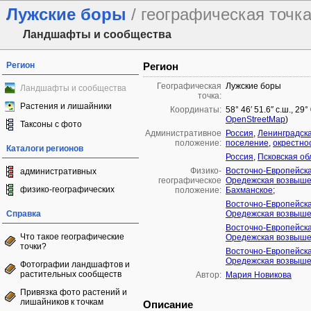
Лужские боры
/ географическая точк
Ландшафты и сообщества
Регион
Регион
Географическая
Лужские боры
Ландшафты и сообщества
точка:
Растения и лишайники
Координаты:
58° 46′ 51.6″ с.ш., 29
OpenStreetMap
)
Таксоны с фото
Административное
Россия
,
Ленинградска
положение:
поселение
,
окрестно
Каталоги регионов
Россия
,
Псковская об
Физико-
Восточно-Европейск
административных
географическое
Оредежская возвыше
физико-географических
положение:
Бахманское
;
Восточно-Европейск
Справка
Оредежская возвыше
Восточно-Европейск
Что такое географические
Оредежская возвыше
точки?
Восточно-Европейск
Оредежская возвыше
Фотографии ландшафтов и
растительных сообществ
Автор:
Мария Новикова
Привязка фото растений и
лишайников к точкам
Описание