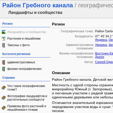
Район Гребного канала
/ географиче
Ландшафты и сообщества
Регион
Регион
Географическая точка:
Район Гребн
Ландшафты и сообщества
Координаты:
47° 45′ 34.1″
Растения и лишайники
Яндекса
,
Op
Административное
Украина
,
За
Таксоны с фото
положение:
Физико-географическое
Восточно-Е
Каталоги регионов
положение:
Днепр
Автор:
Сергей Оди
административных
физико-географических
Описание
Справка
Район Гребного канала, Детской жел
Местность с одной стороны ограниче
Что такое географические
микрорайону Южный (г. Запорожье),
точки?
и песчаным участком с редкой трав
Фотографии ландшафтов и
одиночными деревьями или неболь
растительных сообществ
Отличается значительной изрезанно
Привязка фото растений и
чередование участков воды и суши.
лишайников к точкам
песком.