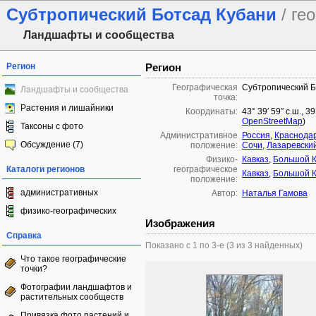
Субтропический Ботсад Кубани
/ ге
Ландшафты и сообщества
Регион
Регион
Географическая
Субтропический Б
Ландшафты и сообщества
точка:
Растения и лишайники
Координаты:
43° 39′ 59″ с.ш., 3
OpenStreetMap
)
Таксоны с фото
Административное
Россия
,
Краснодар
Обсуждение (7)
положение:
Сочи
,
Лазаревски
Физико-
Кавказ
,
Большой К
Каталоги регионов
географическое
Кавказ
,
Большой К
положение:
административных
Автор:
Наталья Гамова
физико-географических
Изображения
Справка
Показано с 1 по 3-е (3 из 3 найденных)
Что такое географические
точки?
Фотографии ландшафтов и
растительных сообществ
Привязка фото растений и