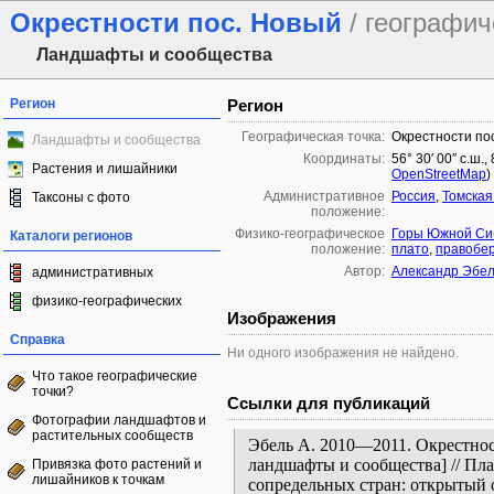
Окрестности пос. Новый
/ географич
Ландшафты и сообщества
Регион
Регион
Географическая точка:
Окрестности по
Ландшафты и сообщества
Координаты:
56° 30′ 00″ с.ш.,
Растения и лишайники
OpenStreetMap
)
Административное
Россия
,
Томская
Таксоны с фото
положение:
Физико-географическое
Горы Южной Си
Каталоги регионов
положение:
плато
,
правобер
Автор:
Александр Эбе
административных
физико-географических
Изображения
Справка
Ни одного изображения не найдено.
Что такое географические
точки?
Ссылки для публикаций
Фотографии ландшафтов и
растительных сообществ
Эбель А. 2010—2011. Окрестнос
ландшафты и сообщества] // Пл
Привязка фото растений и
лишайников к точкам
сопредельных стран: открытый 