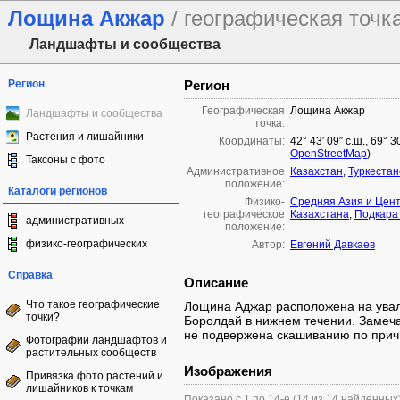
Лощина Акжар
/ географическая точк
Ландшафты и сообщества
Регион
Регион
Географическая
Лощина Акжар
Ландшафты и сообщества
точка:
Растения и лишайники
Координаты:
42° 43′ 09″ с.ш., 69° 
OpenStreetMap
)
Таксоны с фото
Административное
Казахстан
,
Туркестан
положение:
Каталоги регионов
Физико-
Средняя Азия и Цен
географическое
Казахстана
,
Подкара
административных
положение:
физико-географических
Автор:
Евгений Давкаев
Справка
Описание
Что такое географические
Лощина Аджар расположена на увал
точки?
Боролдай в нижнем течении. Замеча
не подвержена скашиванию по причи
Фотографии ландшафтов и
растительных сообществ
Изображения
Привязка фото растений и
лишайников к точкам
Показано с 1 по 14-е (14 из 14 найденных