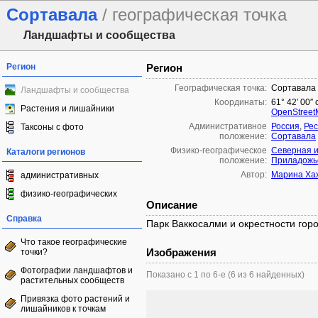
Сортавала
/ географическая точка
Ландшафты и сообщества
Регион
Регион
Географическая точка:
Сортавала
Ландшафты и сообщества
Координаты:
61° 42′ 00″ 
Растения и лишайники
OpenStree
Административное
Россия
,
Рес
Таксоны с фото
положение:
Сортавала
Физико-географическое
Северная 
Каталоги регионов
положение:
Приладожь
Автор:
Марина Ха
административных
физико-географических
Описание
Справка
Парк Ваккосалми и окрестности гор
Что такое географические
Изображения
точки?
Фотографии ландшафтов и
Показано с 1 по 6-е (6 из 6 найденных)
растительных сообществ
Привязка фото растений и
лишайников к точкам