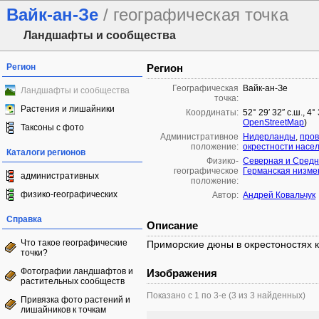
Вайк-ан-Зе
/ географическая точка
Ландшафты и сообщества
Регион
Регион
Географическая
Вайк-ан-Зе
Ландшафты и сообщества
точка:
Растения и лишайники
Координаты:
52° 29′ 32″ с.ш., 4
OpenStreetMap
)
Таксоны с фото
Административное
Нидерланды
,
пров
положение:
окрестности насел
Каталоги регионов
Физико-
Северная и Средн
географическое
Германская низме
административных
положение:
физико-географических
Автор:
Андрей Ковальчук
Справка
Описание
Что такое географические
Приморские дюны в окрестоностях к
точки?
Фотографии ландшафтов и
Изображения
растительных сообществ
Показано с 1 по 3-е (3 из 3 найденных)
Привязка фото растений и
лишайников к точкам