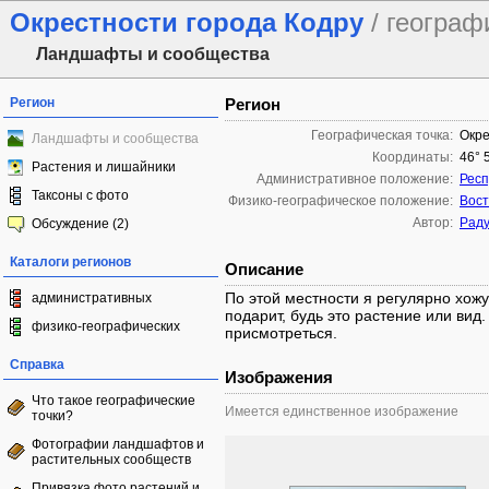
Окрестности города Кодру
/ географ
Ландшафты и сообщества
Регион
Регион
Географическая точка:
Окре
Ландшафты и сообщества
Координаты:
46° 
Растения и лишайники
Административное положение:
Респ
Таксоны с фото
Физико-географическое положение:
Вост
Автор:
Раду
Обсуждение (2)
Каталоги регионов
Описание
По этой местности я регулярно хожу
административных
подарит, будь это растение или вид
физико-географических
присмотреться.
Справка
Изображения
Что такое географические
Имеется единственное изображение
точки?
Фотографии ландшафтов и
растительных сообществ
Привязка фото растений и