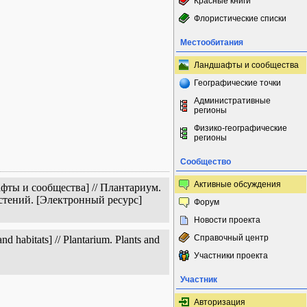
Красные книги
Флористические списки
Местообитания
Ландшафты и сообщества
Географические точки
Административные
регионы
Физико-географические
регионы
Сообщество
Активные обсуждения
фты и сообщества] // Плантариум.
стений. [Электронный ресурс]
Форум
Новости проекта
Справочный центр
 habitats] // Plantarium. Plants and
Участники проекта
Участник
Авторизация