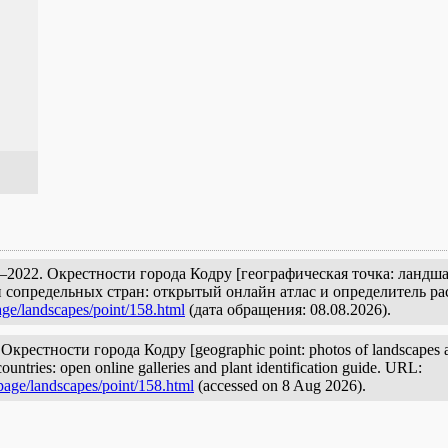
2022. Окрестности города Кодру [географическая точка: ландша
 сопредельных стран: открытый онлайн атлас и определитель ра
age/landscapes/point/158.html
(дата обращения: 08.08.2026).
Окрестности города Кодру [geographic point: photos of landscapes and
ountries: open online galleries and plant identification guide. URL:
page/landscapes/point/158.html
(accessed on 8 Aug 2026).