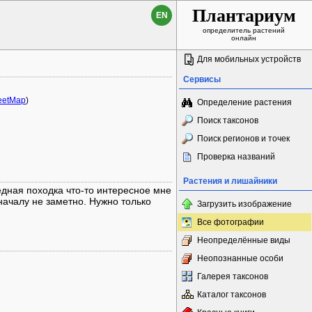
Плантариум
EN
определитель растений
онлайн
Для мобильных устройств
Сервисы
eetMap
)
Определение растения
Поиск таксонов
Поиск регионов и точек
Проверка названий
Растения и лишайники
едная походка что-то интересное мне
 началу не заметно. Нужно только
Загрузить изображение
Все фотографии
Неопределённые виды
Неопознанные особи
Галерея таксонов
Каталог таксонов