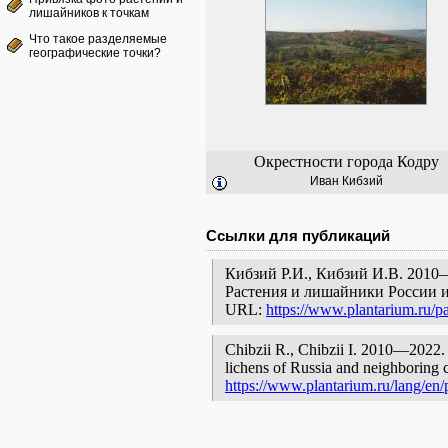
лишайников к точкам
Что такое разделяемые
географические точки?
Окрестности города Кодру
Иван Кибзий
Ссылки для публикаций
Кибзий Р.И., Кибзий И.В. 2010—
Растения и лишайники России и
URL:
https://www.plantarium.ru/p
Chibzii R., Chibzii I. 2010—2022. 
lichens of Russia and neighboring c
https://www.plantarium.ru/lang/en/