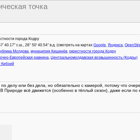
ическая точка
стности города Кодру
57′ 40.17″ с.ш., 28° 50′ 40.54″ в.д. (смотреть на картах
Google
,
Яндекса
,
OpenStr
ублика Молдова
,
муниципия Кишинёв
,
окрестности города Кодру
очно-Европейская равнина
,
Центральномолдавская возвышенность (Кодры)
 Кибзий
 по делу или без дела, но обязательно с камерой, потому что очер
. В Природе всё движется (особенно в тёплый сезон), даже если по