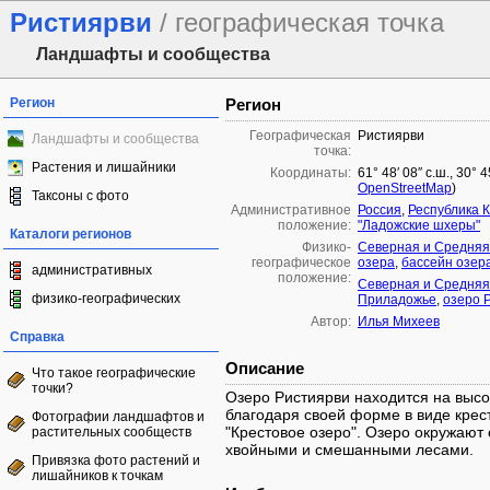
Ристиярви
/ географическая точка
Ландшафты и сообщества
Регион
Регион
Географическая
Ристиярви
Ландшафты и сообщества
точка:
Растения и лишайники
Координаты:
61° 48′ 08″ с.ш., 30° 
OpenStreetMap
)
Таксоны с фото
Административное
Россия
,
Республика 
положение:
"Ладожские шхеры"
Каталоги регионов
Физико-
Северная и Средняя
географическое
озера
,
бассейн озер
административных
положение:
Северная и Средняя
физико-географических
Приладожье
,
озеро 
Автор:
Илья Михеев
Справка
Описание
Что такое географические
точки?
Озеро Ристиярви находится на высо
благодаря своей форме в виде крес
Фотографии ландшафтов и
"Крестовое озеро". Озеро окружают 
растительных сообществ
хвойными и смешанными лесами.
Привязка фото растений и
лишайников к точкам