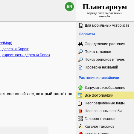
Плантариум
EN
определитель растений
онлайн
Для мобильных устройств
Сервисы
eetMap
)
Определение растения
е
,
деревня Борок
;
Поиск таксонов
е
,
окрестности деревни Борок
Поиск регионов и точек
Проверка названий
Растения и лишайники
Загрузить изображение
ает сосновый лес, который растёт на
Все фотографии
Неопределённые виды
Неопознанные особи
Галерея таксонов
Каталог таксонов