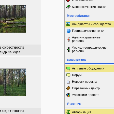
Красные книги
Флористические списки
Местообитания
Ландшафты и сообщества
Географические точки
Административные
регионы
и окрестности
Физико-географические
регионы
андр Лебедев
Сообщество
Активные обсуждения
Форум
Новости проекта
Справочный центр
Участники проекта
Участник
и окрестности
Авторизация