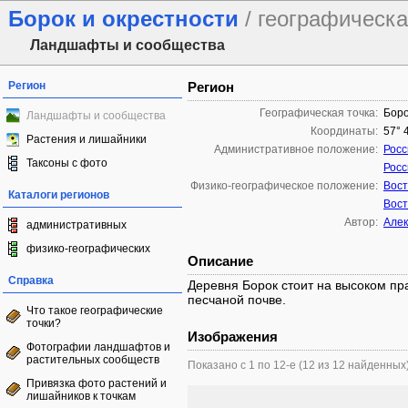
Борок и окрестности
/ географическа
Ландшафты и сообщества
Регион
Регион
Географическая точка:
Боро
Ландшафты и сообщества
Координаты:
57° 
Растения и лишайники
Административное положение:
Росс
Таксоны с фото
Росс
Физико-географическое положение:
Вост
Каталоги регионов
Вост
Автор:
Алек
административных
физико-географических
Описание
Справка
Деревня Борок стоит на высоком пра
песчаной почве.
Что такое географические
точки?
Изображения
Фотографии ландшафтов и
растительных сообществ
Показано с 1 по 12-е (12 из 12 найденных
Привязка фото растений и
лишайников к точкам