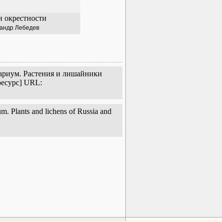
и окрестности
андр Лебедев
тариум. Растения и лишайники
ресурс] URL:
m. Plants and lichens of Russia and