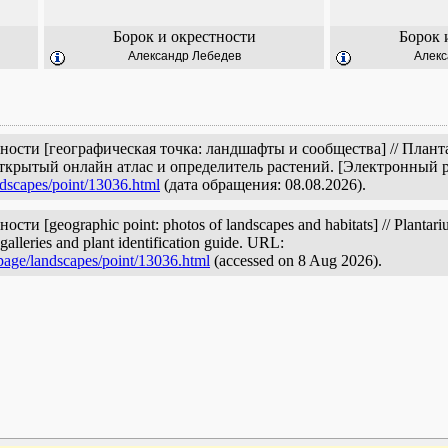
Борок и окрестности
Борок 
Александр Лебедев
Алекс
тности [географическая точка: ландшафты и сообщества] // План
открытый онлайн атлас и определитель растений. [Электронный 
ndscapes/point/13036.html
(дата обращения: 08.08.2026).
ти [geographic point: photos of landscapes and habitats] // Plantariu
galleries and plant identification guide. URL:
/page/landscapes/point/13036.html
(accessed on 8 Aug 2026).