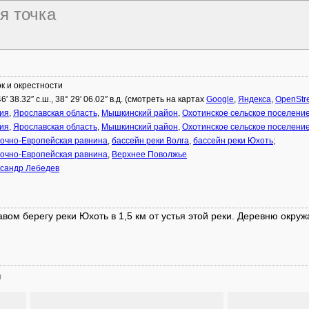
я точка
к и окрестности
46′ 38.32″ с.ш., 38° 29′ 06.02″ в.д. (смотреть на картах
Google
,
Яндекса
,
OpenStr
ия
,
Ярославская область
,
Мышкинский район
,
Охотинское сельское поселени
ия
,
Ярославская область
,
Мышкинский район
,
Охотинское сельское поселени
очно-Европейская равнина
,
бассейн реки Волга
,
бассейн реки Юхоть
;
очно-Европейская равнина
,
Верхнее Поволжье
сандр Лебедев
вом берегу реки Юхоть в 1,5 км от устья этой реки. Деревню окруж
)