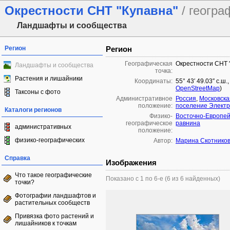
Окрестности СНТ "Купавна"
/ геогр
Ландшафты и сообщества
Регион
Регион
Географическая
Окрестности СНТ 
Ландшафты и сообщества
точка:
Растения и лишайники
Координаты:
55° 43′ 49.03″ с.ш.
OpenStreetMap
)
Таксоны с фото
Административное
Россия
,
Московска
положение:
поселение Электр
Каталоги регионов
Физико-
Восточно-Европей
географическое
равнина
административных
положение:
физико-географических
Автор:
Марина Скотнико
Справка
Изображения
Что такое географические
Показано с 1 по 6-е (6 из 6 найденных)
точки?
Фотографии ландшафтов и
растительных сообществ
Привязка фото растений и
лишайников к точкам