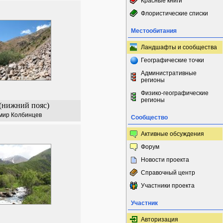
Красные книги
Флористические списки
Местообитания
Ландшафты и сообщества
Географические точки
Административные
регионы
Физико-географические
регионы
(нижний пояс)
мир Колбинцев
Сообщество
Активные обсуждения
Форум
Новости проекта
Справочный центр
Участники проекта
Участник
Авторизация