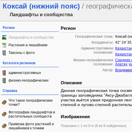
Коксай (нижний пояс)
/ географическ
Ландшафты и сообщества
Регион
Регион
Географическая точка:
Коксай (н
Ландшафты и сообщества
Координаты:
42° 24′ 35
Растения и лишайники
Административное
Казахста
положение:
Таксоны с фото
Казахста
Физико-географическое
Средняя 
Каталоги регионов
положение:
Алатау
,
у
Автор:
Владимир
административных
физико-географических
Описание
Данная географическая точка посвя
Справка
границы заповедника "Аксу-Джабагл
участка вьётся узкая придонная лен
Что такое географические
степной и лугово-степной растител
точки?
Фотографии ландшафтов и
Изображения
растительных сообществ
Привязка фото растений и
Показано с 1 по 8-е (8 из 8 найденных)
лишайников к точкам