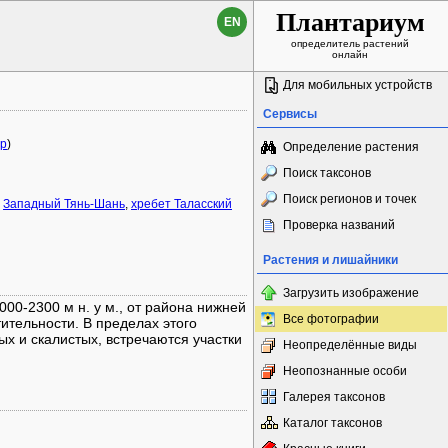
Плантариум
EN
определитель растений
онлайн
Для мобильных устройств
Сервисы
ap
)
Определение растения
Поиск таксонов
Поиск регионов и точек
,
Западный Тянь-Шань
,
хребет Таласский
Проверка названий
Растения и лишайники
Загрузить изображение
00-2300 м н. у м., от района нижней
Все фотографии
ительности. В пределах этого
ых и скалистых, встречаются участки
Неопределённые виды
Неопознанные особи
Галерея таксонов
Каталог таксонов