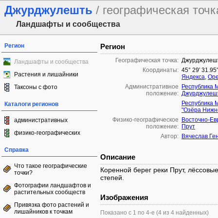
Джурджулешть
/ географическая точк
Ландшафты и сообщества
Регион
Регион
Географическая точка:
Джурджулеш
Ландшафты и сообщества
Координаты:
45° 29′ 31.95
Растения и лишайники
Яндекса
,
Ope
Административное
Республика 
Таксоны с фото
положение:
Джурджулеш
Республика 
Каталоги регионов
"Озёра Нижн
Физико-географическое
Восточно-Ев
административных
положение:
Прут
физико-географических
Автор:
Вячеслав Ге
Справка
Описание
Что такое географические
Коренной берег реки Прут, лёссовы
точки?
степей.
Фотографии ландшафтов и
растительных сообществ
Изображения
Привязка фото растений и
лишайников к точкам
Показано с 1 по 4-е (4 из 4 найденных)