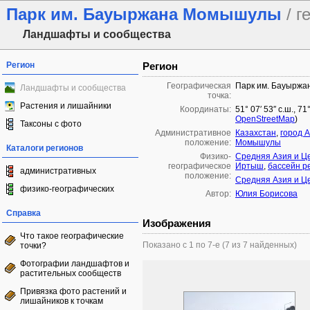
Парк им. Бауыржана Момышулы
/ 
Ландшафты и сообщества
Регион
Регион
Географическая
Парк им. Бауырж
Ландшафты и сообщества
точка:
Растения и лишайники
Координаты:
51° 07′ 53″ с.ш., 7
OpenStreetMap
)
Таксоны с фото
Административное
Казахстан
,
город 
положение:
Момышулы
Каталоги регионов
Физико-
Средняя Азия и Ц
географическое
Иртыш
,
бассейн р
административных
положение:
Средняя Азия и Ц
физико-географических
Автор:
Юлия Борисова
Справка
Изображения
Что такое географические
Показано с 1 по 7-е (7 из 7 найденных)
точки?
Фотографии ландшафтов и
растительных сообществ
Привязка фото растений и
лишайников к точкам