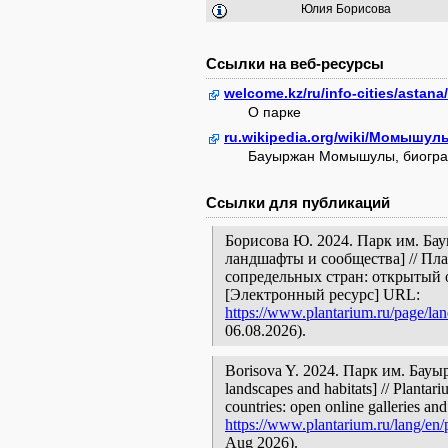
Юлия Борисова
Ссылки на веб-ресурсы
welcome.kz/ru/info-cities/astan
О парке
ru.wikipedia.org/wiki/Момышу
Бауыржан Момышулы, биогр
Ссылки для публикаций
Борисова Ю. 2024. Парк им. Ба
ландшафты и сообщества] // Пл
сопредельных стран: открытый 
[Электронный ресурс] URL:
https://www.plantarium.ru/page/la
06.08.2026).
Borisova Y. 2024. Парк им. Бауы
landscapes and habitats] // Plantar
countries: open online galleries and
https://www.plantarium.ru/lang/en
Aug 2026).