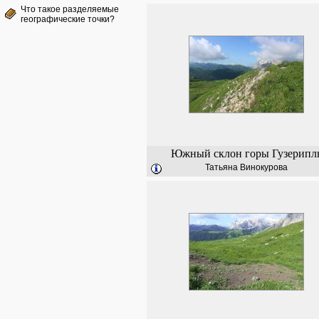
Что такое разделяемые
географические точки?
Южный склон горы Гузерипл
Татьяна Винокурова