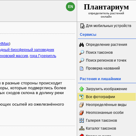
Плантариум
EN
определитель растений
онлайн
Для мобильных устройств
Сервисы
etMap
)
Определение растения
родный биосферный заповедник
Поиск таксонов
новский массив
,
гора Гузерипль
Поиск регионов и точек
Проверка названий
Растения и лишайники
ы в разные стороны происходит
горы, которые подверглись более
Загрузить изображение
х сходов склона в долину реки
Все фотографии
ающих осыпей из ожелезнённого
Неопределённые виды
Неопознанные особи
Галерея таксонов
Каталог таксонов