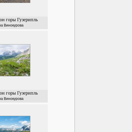
н горы Гузерипль
на Винокурова
н горы Гузерипль
на Винокурова