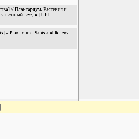
ва] // Плантариум. Растения и
лектронный ресурс] URL:
 // Plantarium. Plants and lichens
www.plantarium.ru
Наверх