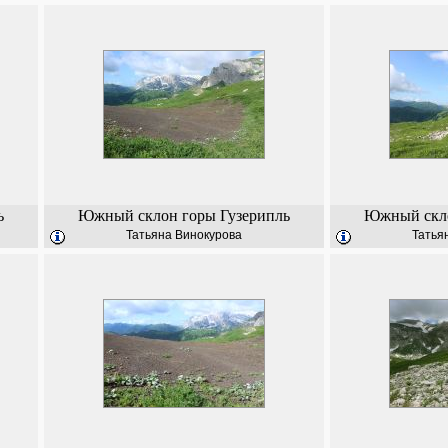
ь
Южный склон горы Гузерипль
Южный скло
Татьяна Винокурова
Татья