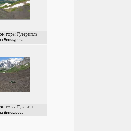
н горы Гузерипль
на Винокурова
н горы Гузерипль
на Винокурова