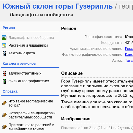
Южный склон горы Гузерипль
/ гео
Ландшафты и сообщества
Регион
Регион
Географическая точка:
Южны
Ландшафты и сообщества
Координаты:
43° 
Растения и лишайники
Административное положение:
Росс
Таксоны с фото
Физико-географическое положение:
Кавк
Автор:
Тать
Каталоги регионов
Описание
административных
Гора Гузерипль имеет относительну
физико-географических
оползание и оплывание склонов под
глубокому эрозионному расчленению
Справка
Мутный тепляк произошёл в 2012 го
Что такое географические
Также именно для южного склона г
точки?
слабокарбонатного песчаника с обл
Фотографии ландшафтов и
растительных сообществ
Изображения
Привязка фото растений и
Показано с 1 по 21-е (21 из 21 найденных
лишайников к точкам