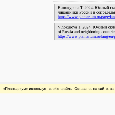
Винокурова Т. 2024. Южный скл
лишайники России и сопредельн
https://www.plantarium.ru/page/la
Vinokurova T. 2024. Южный склон г
of Russia and neighboring countries
https://www.plantarium.ru/lang/en
Обратная связь
«Плантариум» использует cookie-файлы. Оставаясь на сайте, вы