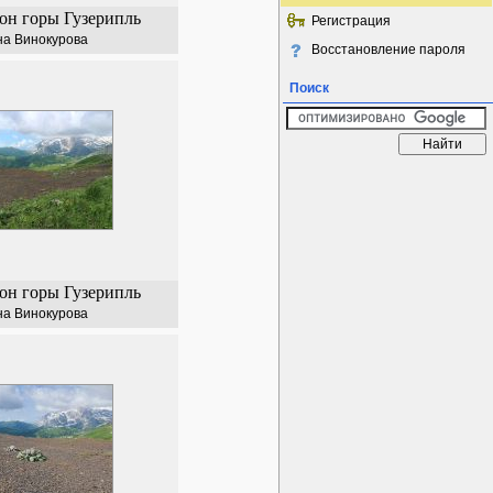
н горы Гузерипль
Регистрация
на Винокурова
Восстановление пароля
Поиск
н горы Гузерипль
на Винокурова