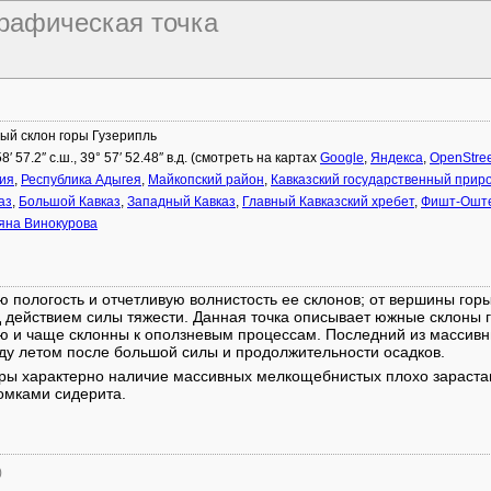
графическая точка
й склон горы Гузерипль
58′ 57.2″ с.ш., 39° 57′ 52.48″ в.д. (смотреть на картах
Google
,
Яндекса
,
OpenStre
ия
,
Республика Адыгея
,
Майкопский район
,
Кавказский государственный при
аз
,
Большой Кавказ
,
Западный Кавказ
,
Главный Кавказский хребет
,
Фишт-Оште
яна Винокурова
ю пологость и отчетливую волнистость ее склонов; от вершины гор
 действием силы тяжести. Данная точка описывает южные склоны 
 и чаще склонны к оползневым процессам. Последний из массивны
ду летом после большой силы и продолжительности осадков.
оры характерно наличие массивных мелкощебнистых плохо зараст
омками сидерита.
)