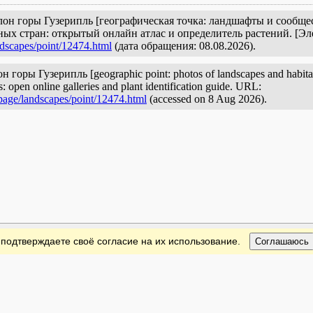
он горы Гузерипль [географическая точка: ландшафты и сообщест
ых стран: открытый онлайн атлас и определитель растений. [Э
ndscapes/point/12474.html
(дата обращения: 08.08.2026).
оры Гузерипль [geographic point: photos of landscapes and habitats]
: open online galleries and plant identification guide. URL:
/page/landscapes/point/12474.html
(accessed on 8 Aug 2026).
 подтверждаете своё согласие на их использование.
Соглашаюсь