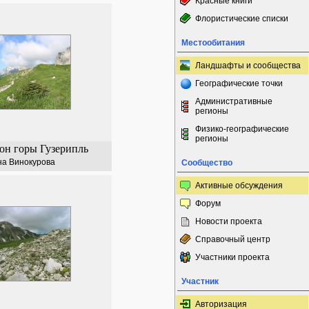
Красные книги
Флористические списки
Местообитания
Ландшафты и сообщества
Географические точки
Административные
регионы
Физико-географические
регионы
н горы Гузерипль
на Винокурова
Сообщество
Активные обсуждения
Форум
Новости проекта
Справочный центр
Участники проекта
Участник
Авторизация