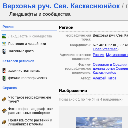
Верховья руч. Сев. Каскаснюнйок
/
Ландшафты и сообщества
Регион
Регион
Географическая
Верховья руч. Сев. К
Ландшафты и сообщества
точка:
Растения и лишайники
Координаты:
67° 46′ 18″ с.ш., 33° 
OpenStreetMap
)
Таксоны с фото
Административное
Россия
,
Мурманская 
положение:
Каталоги регионов
Физико-
Северная и Средняя
географическое
долина ручья Север
административных
положение:
Каскаснюнйок
физико-географических
Автор:
Алексей Титов
Справка
Изображения
Что такое географические
Показано с 1 по 4-е (4 из 4 найденных)
точки?
Фотографии ландшафтов и
растительных сообществ
Привязка фото растений и
лишайников к точкам