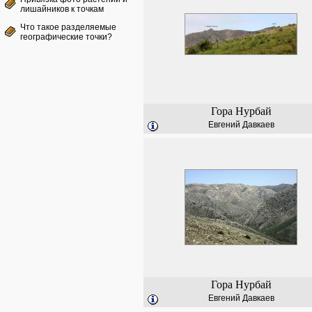
лишайников к точкам
Что такое разделяемые
географические точки?
Гора Нурбай
Евгений Давкаев
Гора Нурбай
Евгений Давкаев