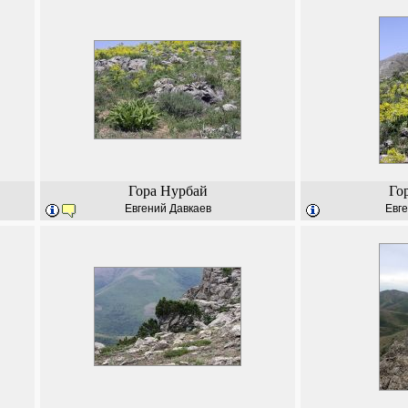
Гора Нурбай
Го
Евгений Давкаев
Евге