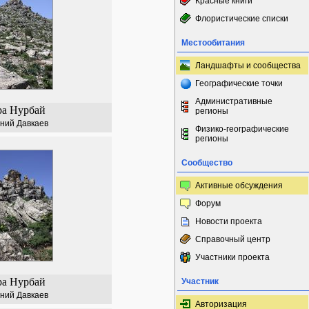
Красные книги
Флористические списки
Местообитания
Ландшафты и сообщества
Географические точки
Административные
ра Нурбай
регионы
ний Давкаев
Физико-географические
регионы
Сообщество
Активные обсуждения
Форум
Новости проекта
Справочный центр
Участники проекта
ра Нурбай
Участник
ний Давкаев
Авторизация