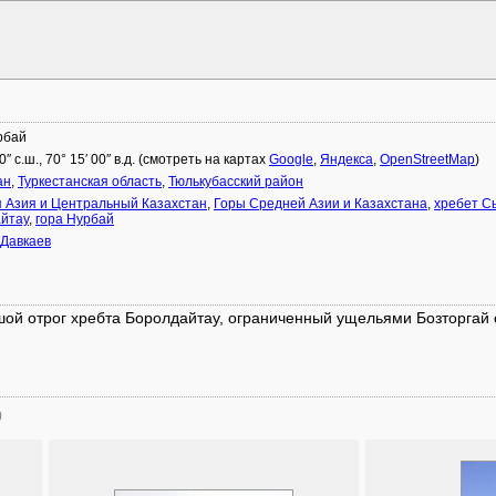
рбай
0″ с.ш., 70° 15′ 00″ в.д. (смотреть на картах
Google
,
Яндекса
,
OpenStreetMap
)
ан
,
Туркестанская область
,
Тюлькубасский район
 Азия и Центральный Казахстан
,
Горы Средней Азии и Казахстана
,
хребет С
йтау
,
гора Нурбай
 Давкаев
шой отрог хребта Боролдайтау, ограниченный ущельями Бозторгай с
)