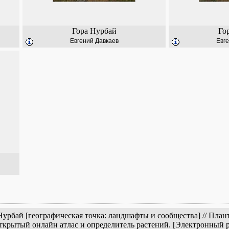
Гора Нурбай
Го
Евгений Давкаев
Евге
Нурбай [географическая точка: ландшафты и сообщества] // Пла
открытый онлайн атлас и определитель растений. [Электронный 