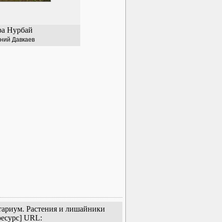
ра Нурбай
ний Давкаев
нтариум. Растения и лишайники
ресурс] URL: