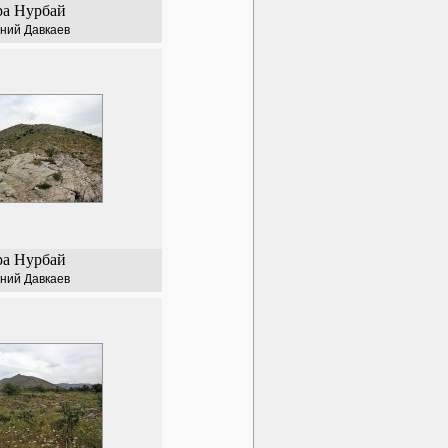
ра Нурбай
ний Давкаев
ра Нурбай
ний Давкаев