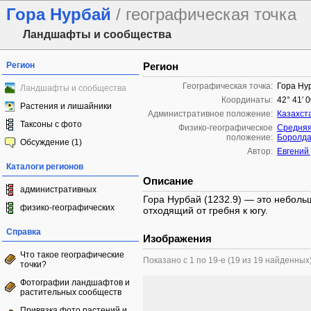
Гора Нурбай
/ географическая точка
Ландшафты и сообщества
Регион
Регион
Географическая точка:
Гора Ну
Ландшафты и сообщества
Координаты:
42° 41′ 0
Растения и лишайники
Административное положение:
Казахст
Таксоны с фото
Физико-географическое
Средняя
положение:
Боролда
Обсуждение (1)
Автор:
Евгений
Каталоги регионов
Описание
административных
Гора Нурбай (1232.9) — это неболь
физико-географических
отходящий от гребня к югу.
Справка
Изображения
Что такое географические
Показано с 1 по 19-е (19 из 19 найденных
точки?
Фотографии ландшафтов и
растительных сообществ
Привязка фото растений и