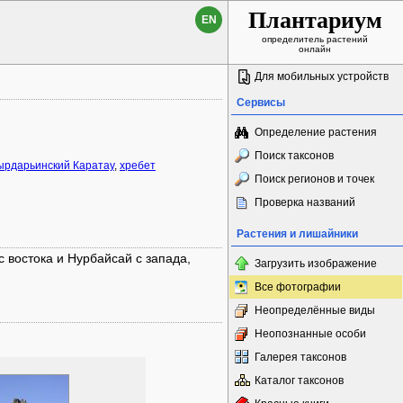
Плантариум
EN
определитель растений
онлайн
Для мобильных устройств
Сервисы
Определение растения
Поиск таксонов
ырдарьинский Каратау
,
хребет
Поиск регионов и точек
Проверка названий
Растения и лишайники
 востока и Нурбайсай с запада,
Загрузить изображение
Все фотографии
Неопределённые виды
Неопознанные особи
Галерея таксонов
Каталог таксонов