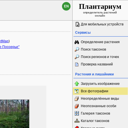
Плантариум
EN
определитель растений
онлайн
Для мобильных устройств
Сервисы
etMap
)
Определение растения
е Поозерье"
Поиск таксонов
Поиск регионов и точек
Проверка названий
Растения и лишайники
Загрузить изображение
Все фотографии
Неопределённые виды
Неопознанные особи
Галерея таксонов
Каталог таксонов