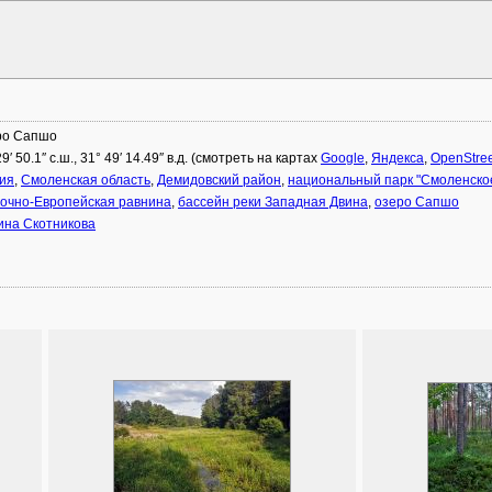
ро Сапшо
29′ 50.1″ с.ш., 31° 49′ 14.49″ в.д. (смотреть на картах
Google
,
Яндекса
,
OpenStre
ия
,
Смоленская область
,
Демидовский район
,
национальный парк "Смоленско
очно-Европейская равнина
,
бассейн реки Западная Двина
,
озеро Сапшо
на Скотникова