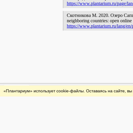
https://www.plantarium.ru/page/la
Скотникова М. 2020. Озеро Сапшо [g
neighboring countries: open online 
https://www.plantarium.ru/lang/en
Обратная связь
«Плантариум» использует cookie-файлы. Оставаясь на сайте, вы