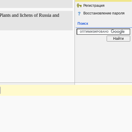
Регистрация
Восстановление пароля
lants and lichens of Russia and
Поиск
www.plantarium.ru
Наверх