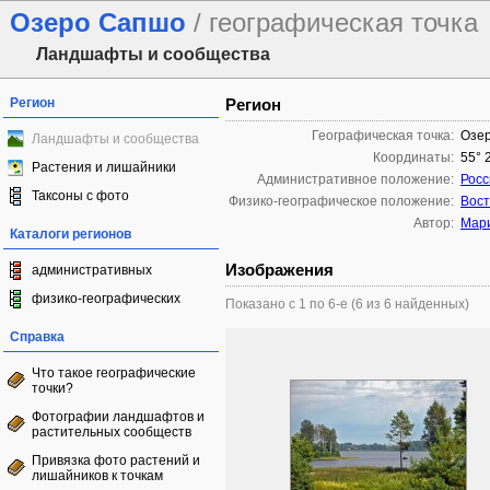
Озеро Сапшо
/ географическая точка
Ландшафты и сообщества
Регион
Регион
Географическая точка:
Озе
Ландшафты и сообщества
Координаты:
55° 
Растения и лишайники
Административное положение:
Росс
Таксоны с фото
Физико-географическое положение:
Вост
Автор:
Мари
Каталоги регионов
Изображения
административных
физико-географических
Показано с 1 по 6-е (6 из 6 найденных)
Справка
Что такое географические
точки?
Фотографии ландшафтов и
растительных сообществ
Привязка фото растений и
лишайников к точкам