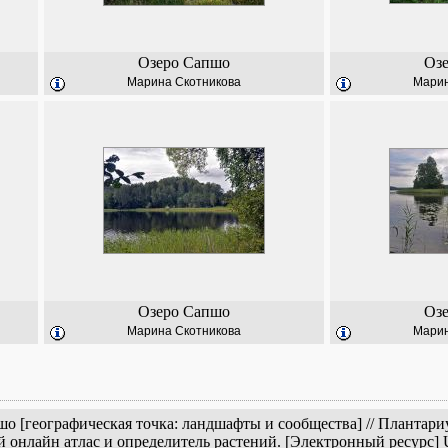
Озеро Сапшо
Оз
Марина Скотникова
Марин
Озеро Сапшо
Оз
Марина Скотникова
Марин
шо [географическая точка: ландшафты и сообщества] // Плантар
й онлайн атлас и определитель растений. [Электронный ресурс]