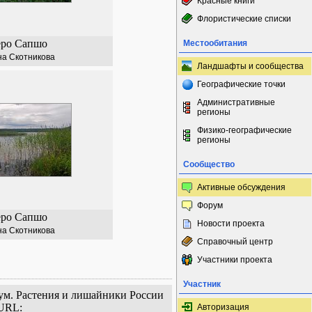
Красные книги
Флористические списки
еро Сапшо
Местообитания
а Скотникова
Ландшафты и сообщества
Географические точки
Административные
регионы
Физико-географические
регионы
Сообщество
Активные обсуждения
Форум
еро Сапшо
Новости проекта
а Скотникова
Справочный центр
Участники проекта
Участник
иум. Растения и лишайники России
 URL:
Авторизация