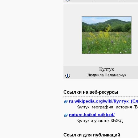
Култук
Людмила Паламарчук
Ссылки на веб-ресурсы
ru.wikipedia.org/wiki/Култук_
Култук: география, история (
nature.baikal.ru/kbzd/
Култук и участок КБЖД
Ссылки для публикаций