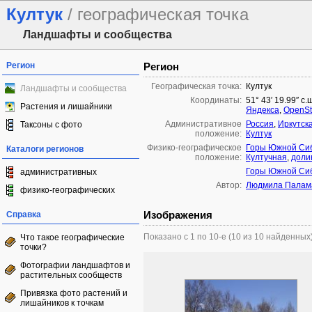
Култук
/ географическая точка
Ландшафты и сообщества
Регион
Регион
Географическая точка:
Култук
Ландшафты и сообщества
Координаты:
51° 43′ 19.99″ с.
Растения и лишайники
Яндекса
,
OpenSt
Административное
Россия
,
Иркутск
Таксоны с фото
положение:
Култук
Физико-географическое
Горы Южной Си
Каталоги регионов
положение:
Култучная
,
доли
Горы Южной Си
административных
Автор:
Людмила Палам
физико-географических
Изображения
Справка
Показано с 1 по 10-е (10 из 10 найденных
Что такое географические
точки?
Фотографии ландшафтов и
растительных сообществ
Привязка фото растений и
лишайников к точкам