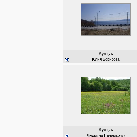
Култук
Юлия Борисова
Култук
Людмила Паламарчук