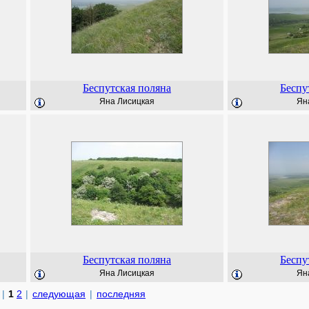
Беспутская поляна
Беспу
Яна Лисицкая
Ян
Беспутская поляна
Беспу
Яна Лисицкая
Ян
|
1
2
|
следующая
|
последняя