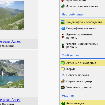
Красные книги
Флористические списки
Местообитания
Ландшафты и сообщества
Географические точки
Административные
регионы
е реки Азгек
Физико-географические
а Лисицкая
регионы
Сообщество
Активные обсуждения
Форум
Новости проекта
Справочный центр
Участники проекта
Участник
е реки Азгек
Авторизация
а Лисицкая