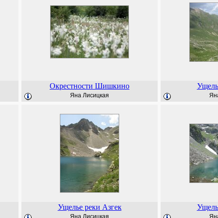
Окрестности Шишкино
Ущель
Яна Лисицкая
Ян
Ущелье реки Азгек
Ущель
Яна Лисицкая
Ян