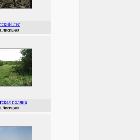
сский лес
а Лисицкая
тская поляна
а Лисицкая