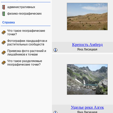
административных
физико-географических
Справка
Что такое географические
точки?
Фотографии ландшафтов и
Крепость Амберд
растительных сообществ
Яна Лисицкая
Привязка фото растений и
лишайников к точкам
Что такое разделяемые
географические точки?
Ущелье реки Азгек
Яна Лисицкая