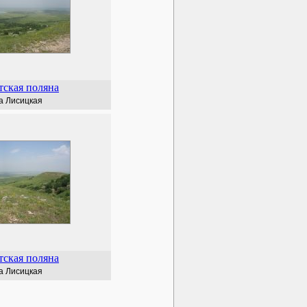
тская поляна
а Лисицкая
тская поляна
а Лисицкая