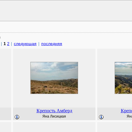
)
|
1
2
|
следующая
|
последняя
Крепость Амберд
Креп
Яна Лисицкая
Ян