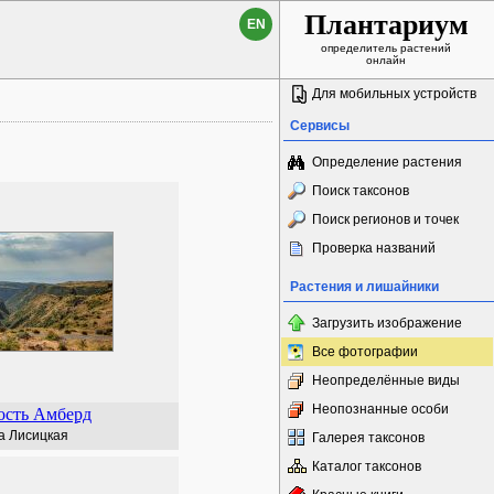
Плантариум
EN
определитель растений
онлайн
Для мобильных устройств
Сервисы
Определение растения
Поиск таксонов
Поиск регионов и точек
Проверка названий
Растения и лишайники
Загрузить изображение
Все фотографии
Неопределённые виды
Неопознанные особи
ость Амберд
а Лисицкая
Галерея таксонов
Каталог таксонов