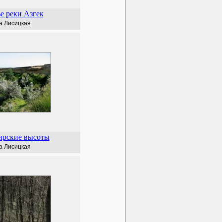
е реки Азгек
а Лисицкая
ирские высоты
а Лисицкая