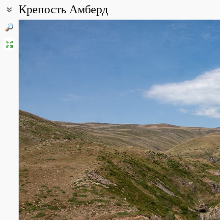
Крепость Амберд
Координаты:
40° 23′ 25.37″ с.ш., 44° 13′ 33.23″ в.д. (смотреть на картах
Google
Все фотографии
(8)
Фото растений и лишайников
(81)