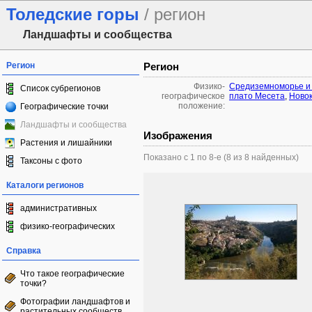
Толедские горы
/ регион
Ландшафты и сообщества
Регион
Регион
Физико-
Средиземноморье и 
Список субрегионов
географическое
плато Месета
,
Новок
положение:
Географические точки
Ландшафты и сообщества
Изображения
Растения и лишайники
Показано с 1 по 8-е (8 из 8 найденных)
Таксоны с фото
Каталоги регионов
административных
физико-географических
Справка
Что такое географические
точки?
Фотографии ландшафтов и
растительных сообществ