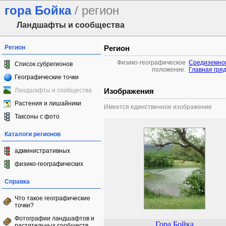
гора Бойка
/ регион
Ландшафты и сообщества
Регион
Регион
Физико-географическое
Средиземном
Список субрегионов
положение:
Главная гря
Географические точки
Ландшафты и сообщества
Изображения
Растения и лишайники
Имеется единственное изображение
Таксоны с фото
Каталоги регионов
административных
физико-географических
Справка
Что такое географические
точки?
Фотографии ландшафтов и
Гора Бойка
растительных сообществ