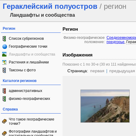
Гераклейский полуостров
/ регион
Ландшафты и сообщества
Регион
Регион
Физико-географическое
Средиземноморь
Список субрегионов
положение:
предгорье
,
Герак
Географические точки
Ландшафты и сообщества
Изображения
Растения и лишайники
Показано с 1 по 30-е (30 из 111 найденны
Таксоны с фото
Страница:
первая
|
предыдущая
Каталоги регионов
административных
физико-географических
Справка
Что такое географические
точки?
Фотографии ландшафтов и
растительных сообществ