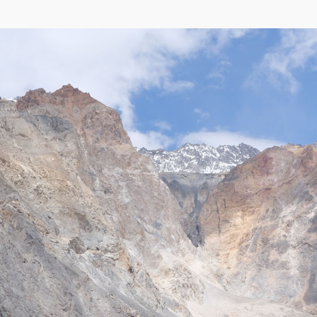
ндекса
,
OpenStreetMap
)
1911 г. от хребта Музкол в результате сильного сейсмического воздействия, 
едставляет собой хаотичное нагромождение крупнообломочных материалов - г
. Растительный покров сосредоточен в местах скопления мелкозёма, глин, се
ра, которая отлагает селевые массы в северной части завала.