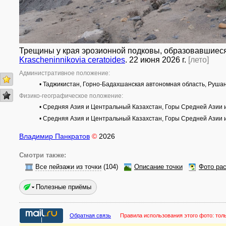
Трещины у края эрозионной подковы, образовавшиеся 
Krascheninnikovia ceratoides
. 22 июня 2026 г.
[лето]
Административное положение:
• Таджикистан, Горно-Бадахшанская автономная область, Руша
Физико-географическое положение:
• Средняя Азия и Центральный Казахстан, Горы Средней Азии и 
• Средняя Азия и Центральный Казахстан, Горы Средней Азии и
Владимир Панкратов
©
2026
Смотри также:
Все пейзажи из точки
(104)
Описание точки
Фото ра
Полезные приёмы
Обратная связь
Правила использования этого фото:
тол