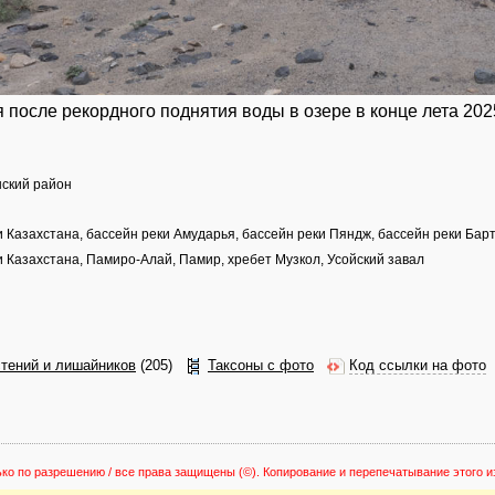
после рекордного поднятия воды в озере в конце лета 202
нский район
Казахстана, бассейн реки Амударья, бассейн реки Пяндж, бассейн реки Барт
 Казахстана, Памиро-Алай, Памир, хребет Музкол, Усойский завал
стений и лишайников
(205)
Таксоны с фото
Код ссылки на фото
ько по разрешению / все права защищены
(©). Копирование и перепечатывание этого