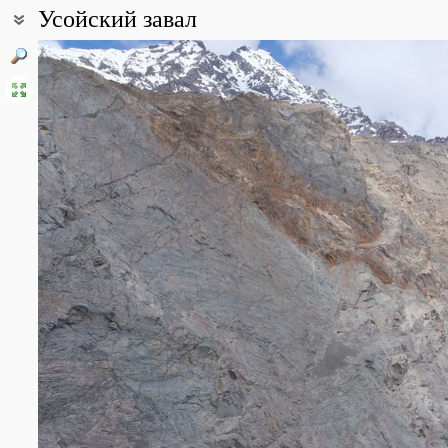
Усойский завал
Координаты:
38° 16′ 10.5″ с.ш., 72° 36′ 01.3″ в.д. (смотреть на картах
Google
,
Я
Описание точки:
Усойский завал – гигантский оползень, отделившийся в феврале 
Мургаб. В результате образовалось Сарезское озеро. Завал пр
песчаников и др. Высота завала над уровнем моря около 3300 м
Усойский завал из ниши отрыва стекает небольшая река Усойда
Все фотографии
(104)
Фото растений и лишайников
(205)