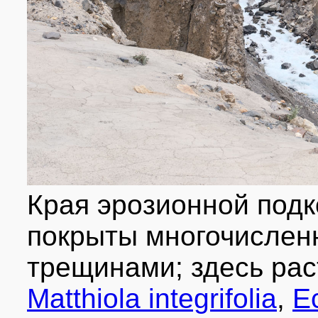
Края эрозионной под
покрыты многочисле
трещинами; здесь ра
Matthiola integrifolia
,
E