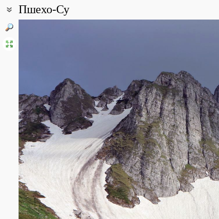
Пшехо-Су
Координаты:
43° 59′ 21.42″ с.ш., 39° 53′ 19.04″ в.д. (смотреть на картах
Google
Все фотографии
(12)
Фото растений и лишайников
(21)