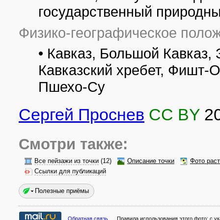
государственный природн
Физико-географическое полож
• Кавказ, Большой Кавказ,
Кавказский хребет, Фишт-О
Пшехо-Су
Сергей Проснев
CC BY
2
Смотри также:
Все пейзажи из точки
(12)
Описание точки
Фото рас
Ссылки для публикаций
Полезные приёмы
Обратная связь
Правила использования этого фото:
с у