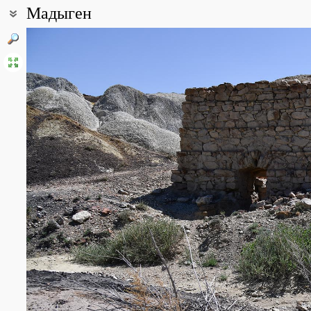
Мадыген
Координаты:
40° 03′ 49.9″ с.ш., 70° 22′ 20.5″ в.д. (смотреть на картах
Google
,
Я
Описание точки:
Урочище Мадыген находится в северных предгорьях Туркестанс
пестроцветные обнажения разного геологического возраста, пе
подвержена сильным эрозионным процессам, имеет расчленён
воды - немногочисленные солёные "ручьи". Флористическое раз
представлено рядом замечательных форм, присущих только ферг
Linaria kokanica, Tanacetopsis santoana, Arnebia obovata, Jurinea
sewerzowii, Bolbosaponaria intricata. Однако, такой характерный 
редок и мной не отмечен.
Все фотографии
(288)
Фото растений и лишайников
(192)