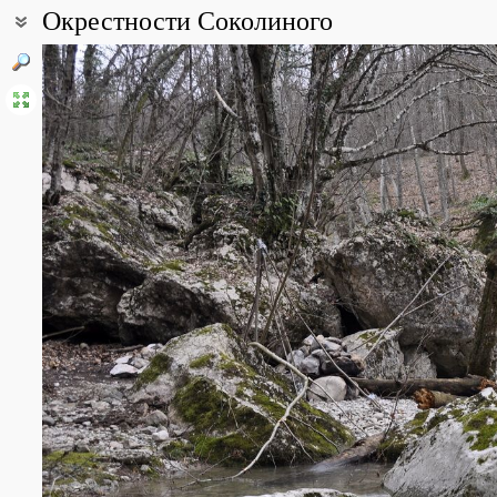
Окрестности Соколиного
Координаты:
44° 33′ 00″ с.ш., 33° 57′ 35″ в.д. (смотреть на картах
Google
,
Янде
Описание точки:
Село расположено в Горном Крыму между массивами Бойко и Сед
левый приток Бельбека. Склоны над селом покрыты дубово-бук
Все фотографии
(6)
Фото растений и лишайников
(59)