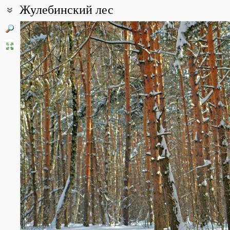
Жулебинский лес
Координаты:
55° 41′ 35.65″ с.ш., 37° 50′ 06.89″ в.д. (смотреть на картах
Google
Описание точки:
Смешанный лес с преобладанием сосны и березы
Все фотографии
(50)
Фото растений и лишайников
(1)