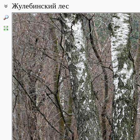
Жулебинский лес
Координаты:
55° 41′ 35.65″ с.ш., 37° 50′ 06.89″ в.д. (смотреть на картах
Google
Описание точки:
Смешанный лес с преобладанием сосны и березы
Все фотографии
(50)
Фото растений и лишайников
(1)