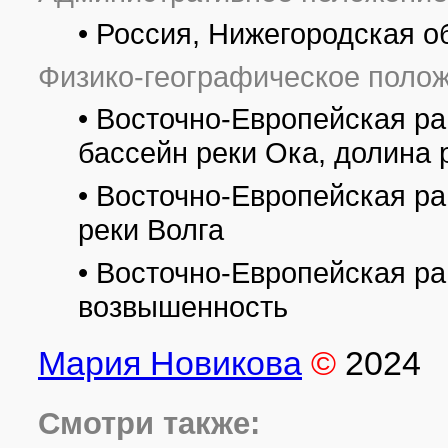
Нижний Новгород является одним из городов проведения ЧМ-201
широкомасштабные работы по его благоустройству. В историче
• Россия, Нижегородская о
международного класса «Нижний Новгород».
Физико-географическое полож
Все фотографии
(27)
Фото растений и лишайников
(44)
• Восточно-Европейская ра
бассейн реки Ока, долина 
• Восточно-Европейская ра
реки Волга
• Восточно-Европейская р
возвышенность
Мария Новикова
©
2024
Смотри также: