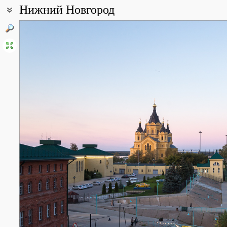
Нижний Новгород
Координаты:
56° 19′ 44″ с.ш., 44° 00′ 11″ в.д. (смотреть на картах
Google
,
Янде
Описание точки:
Ни́жний Но́вгород (в разговорной речи часто – Нижний, с 1932 по
административный центр Приволжского федерального округа и
численности населения город в Приволжском федеральном округ
февраля 1221 года владимирским князем Юрием Всеволодович
Расположен в центре Восточно-Европейской равнины на месте 
Европейской части России – рек Волги и Оки. Волга разделяет Н
части: нагорную – верхнюю, на Дятловых горах, и заречную – н
берегов, по весне реки затопляли огромные площади на Нижего
Посаде (на правом берегу Оки).
Площадь города по разным данным 410,68 – 466,5 км². Протяжён
30 км. На территории города находится 33 озера и 12 рек. Сам
Канавинском районе, площадь его водной поверхности – 13,6 га
Высота нагорной части от 100 до 200 м над уровнем моря. Левы
Исторически понятие «Нижний Новгород» относилось только к 
между Окой и Волгой. На этих холмах (Дятловых горах) в 1500 
не был взят ни разу за всю свою историю. В 1612 году в Нижн
князем Пожарским было организовано народное ополчение для
времени Нагорная часть является наиболее благоустроенной и
Однако в XIX веке началось освоение и территорий за Окой: на
Нижегородская ярмарка, крупнейшая в России, а также в 1862 г
увеличивший торговый оборот ярмарки. В 1896 году в городе