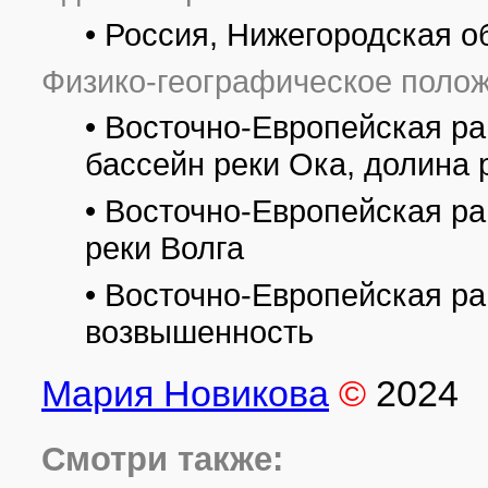
Нижний Новгород является одним из городов проведения ЧМ-201
широкомасштабные работы по его благоустройству. В историче
• Россия, Нижегородская о
международного класса «Нижний Новгород».
Физико-географическое полож
Все фотографии
(27)
Фото растений и лишайников
(44)
• Восточно-Европейская ра
бассейн реки Ока, долина 
• Восточно-Европейская ра
реки Волга
• Восточно-Европейская р
возвышенность
Мария Новикова
©
2024
Смотри также: