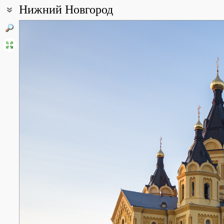
Нижний Новгород
Координаты:
56° 19′ 44″ с.ш., 44° 00′ 11″ в.д. (смотреть на картах
Google
,
Янде
Описание точки:
Ни́жний Но́вгород (в разговорной речи часто – Нижний, с 1932 по
административный центр Приволжского федерального округа и
численности населения город в Приволжском федеральном округ
февраля 1221 года владимирским князем Юрием Всеволодович
Расположен в центре Восточно-Европейской равнины на месте 
Европейской части России – рек Волги и Оки. Волга разделяет Н
части: нагорную – верхнюю, на Дятловых горах, и заречную – н
берегов, по весне реки затопляли огромные площади на Нижего
Посаде (на правом берегу Оки).
Площадь города по разным данным 410,68 – 466,5 км². Протяжён
30 км. На территории города находится 33 озера и 12 рек. Сам
Канавинском районе, площадь его водной поверхности – 13,6 га
Высота нагорной части от 100 до 200 м над уровнем моря. Левы
Исторически понятие «Нижний Новгород» относилось только к 
между Окой и Волгой. На этих холмах (Дятловых горах) в 1500 
не был взят ни разу за всю свою историю. В 1612 году в Нижн
князем Пожарским было организовано народное ополчение для
времени Нагорная часть является наиболее благоустроенной и
Однако в XIX веке началось освоение и территорий за Окой: на
Нижегородская ярмарка, крупнейшая в России, а также в 1862 г
увеличивший торговый оборот ярмарки. В 1896 году в городе