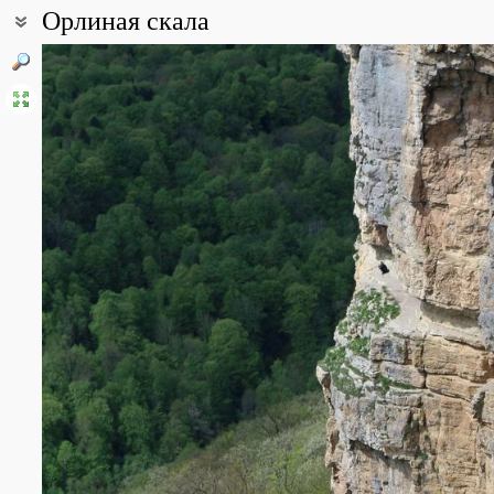
Орлиная скала
Координаты:
44° 12′ 32″ с.ш., 39° 56′ 11″ в.д. (смотреть на картах
Google
,
Янде
Все фотографии
(11)
Фото растений и лишайников
(57)