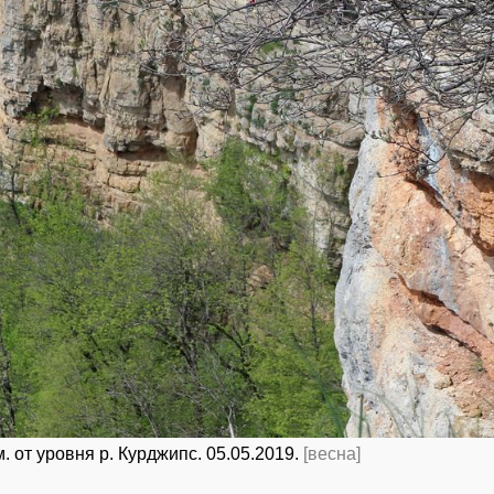
. от уровня р. Курджипс. 05.05.2019.
[весна]