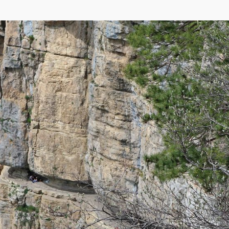
кса
,
OpenStreetMap
)