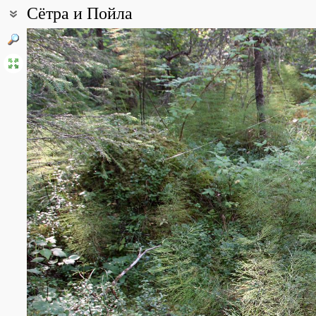
Сётра и Пойла
Координаты:
62° 01′ 05″ с.ш., 47° 20′ 27″ в.д. (смотреть на картах
Google
,
Янде
Описание точки:
Уфтюго-Илешский массив малонарушенных лесов в районе впад
ельники черничные, чернично-зеленомошные, ельники долгомо
ельники крупнопапоротниковые (в пойме Сётры) и высокотравн
травяные), а также сосняки (бруснично-зеленомошные и зеле
и елью, верховые болота. В поймах лугов почти нет.
Все фотографии
(4)
Фото растений и лишайников
(10)