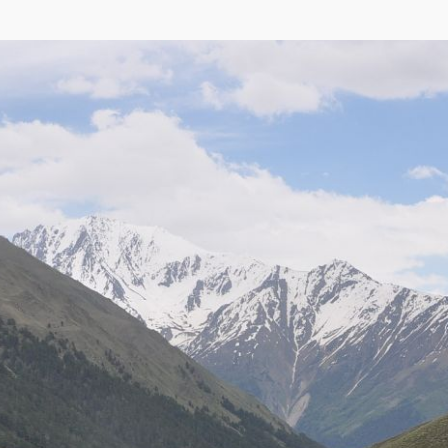
кса
,
OpenStreetMap
)