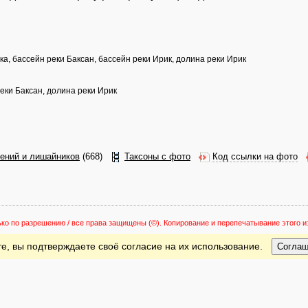
н
ка, бассейн реки Баксан, бассейн реки Ирик, долина реки Ирик
реки Баксан, долина реки Ирик
тений и лишайников
(668)
Таксоны с фото
Код ссылки на фото
ько по разрешению / все права защищены
(©). Копирование и перепечатывание этого
е, вы подтверждаете своё согласие на их использование.
Согла