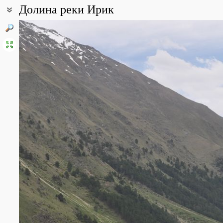
Долина реки Ирик
Координаты:
43° 17′ 24″ с.ш., 42° 35′ 52″ в.д. (смотреть на картах
Google
,
Янде
Все фотографии
(59)
Фото растений и лишайников
(668)