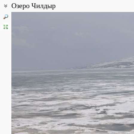
Озеро Чилдыр
Координаты:
41° 04′ 58.25″ с.ш., 43° 09′ 03.91″ в.д. (смотреть на картах
Google
Описание точки:
Озеро лежит на высоте 1958 м. Северная часть озера находитс
принадлежит илу Карс.
Все фотографии
(11)
Фото растений и лишайников
(3)