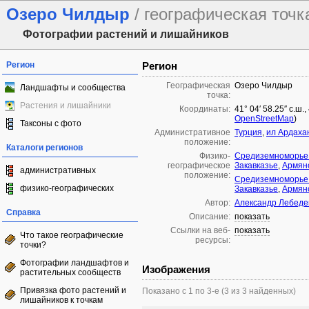
Озеро Чилдыр
/ географическая точк
Фотографии растений и лишайников
Регион
Регион
Географическая
Озеро Чилдыр
Ландшафты и сообщества
точка:
Растения и лишайники
Координаты:
41° 04′ 58.25″ с.ш.
OpenStreetMap
)
Таксоны с фото
Административное
Турция
,
ил Ардаха
положение:
Каталоги регионов
Физико-
Средиземноморье 
географическое
Закавказье
,
Армянс
административных
положение:
Средиземноморье 
физико-географических
Закавказье
,
Армянс
Автор:
Александр Лебеде
Справка
Описание:
показать
Ссылки на веб-
показать
Что такое географические
ресурсы:
точки?
Фотографии ландшафтов и
Изображения
растительных сообществ
Привязка фото растений и
Показано с 1 по 3-е (3 из 3 найденных)
лишайников к точкам