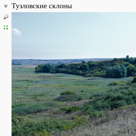
Тузловские склоны
Координаты:
47° 28′ 02″ с.ш., 39° 28′ 34″ в.д. (смотреть на картах
Google
,
Янде
Описание точки:
Памятник природы областного значения. Находится в пределах
восточной части Донецкого кряжа. По типу растительности она 
разнотравно-тштчаково-ковыльных, и находится на границе с 
степи. На левобережных степных склонах преобладают разнот
ковылковые и разнотравно-тырсово-ковылковые сообщества. Пр
значение имеют степные и лугово-степные разнотравья, и шир
растительность. Здесь же много родников с зарослями околов
занимают плакорные участки нетронутой степной целины, где п
Здесь встречаются и крупнодерновинные виды ковыля - ковыль 
узколистный.
Всего в долине р. Тузлова зарегистрировано 375 видов высших р
сообществ. В долине реки выявлено 12 видов редких, требующи
охраняемых в Ростовской области: сальвия плавающая, аир бо
козлятник лекарственный, степной гиацинт и другие, гриб сморч
На территории ПП обитают: прыткая ящерица, обыкновенный и в
обыкновенная, болотный лунь, золотистая щурка и береговая лас
славки, соловей обыкновенный, жаворонки полевой, степной и 
куница, степной хорек, ласка, заяц-русак. Богато представлен
которых имеются редкие, включенные в Красные книги.
Все фотографии
(17)
Фото растений и лишайников
(53)