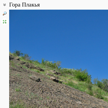
Гора Плакья
Координаты:
44° 53′ 38.38″ с.ш., 34° 48′ 22.71″ в.д. (смотреть на картах
Google
Все фотографии
(8)
Фото растений и лишайников
(22)