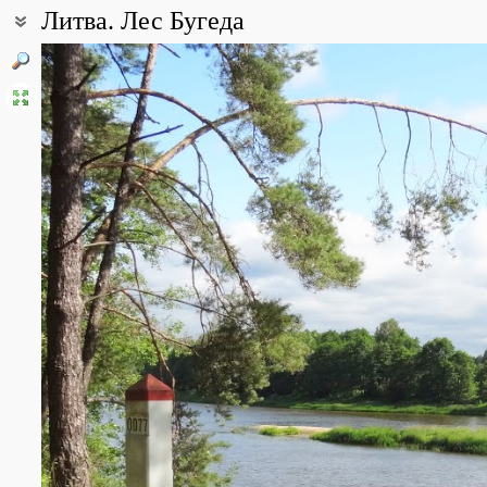
Литва. Лес Бугеда
Координаты:
53° 55′ 50.16″ с.ш., 23° 47′ 32.64″ в.д. (смотреть на картах
Google
Описание точки:
Пограничная зона с Белоруссией. Лес мало посещаемый людьми
Рядом располагается Бугедский зоологический заповедник. Сос
песчаных склонах много родников и болотистых мест.
Все фотографии
(2)
Фото растений и лишайников
(19)