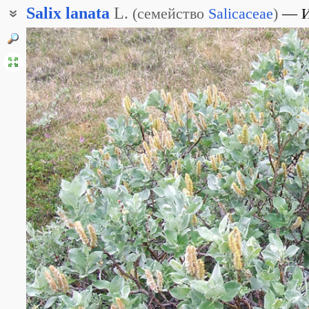
Salix
lanata
L.
(
семейство
Salicaceae
)
И
Ива железистая
Ива шерстистая