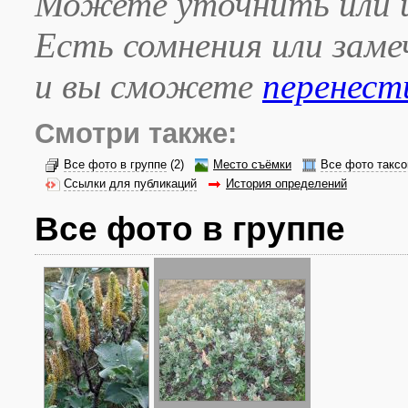
Можете уточнить или и
Есть сомнения или зам
и вы сможете
перенест
Смотри также:
Все фото в группе
(2)
Место съёмки
Все фото таксо
Ссылки для публикаций
История определений
Все фото в группе