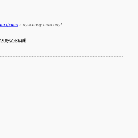
сти фото
к нужному таксону
!
ля публикаций