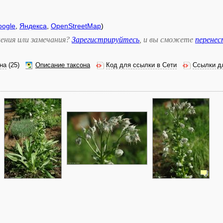
oogle
,
Яндекса
,
OpenStreetMap
)
ения или замечания?
Зарегистрируйтесь
, и вы сможете
перене
на
(25)
Описание таксона
Код для ссылки в Сети
Ссылки д