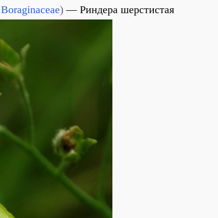
Boraginaceae
)
Риндера шерстистая