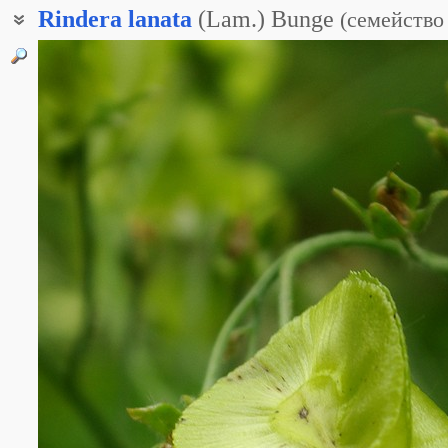
Rindera
lanata
(Lam.) Bunge
(
семейство