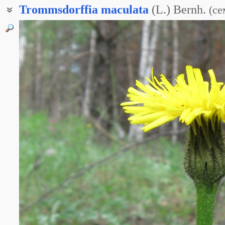
Trommsdorffia
maculata
(L.) Bernh.
(
се
Прозанник крапчатый
Троммсдорфия пятнистая
Пазник крапчатый