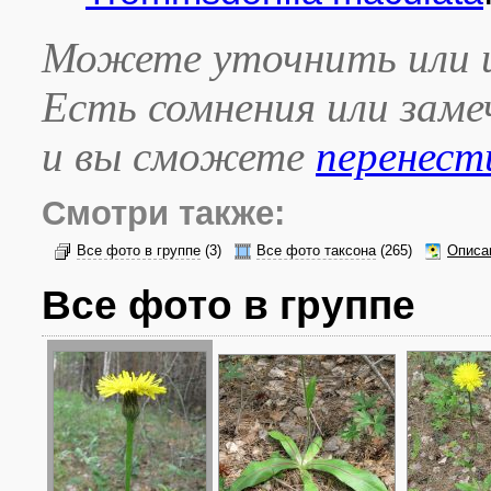
Можете уточнить или и
Есть сомнения или зам
и вы сможете
перенест
Смотри также:
Все фото в группе
(3)
Все фото таксона
(265)
Описа
Все фото в группе