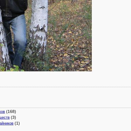
(168)
ков
(3)
ществ
(1)
айников