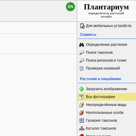
Плантариум
EN
определитель растений
онлайн
Для мобильных устройств
Сервисы
Определение растения
Поиск таксонов
Поиск регионов и точек
Проверка названий
Растения и лишайники
Загрузить изображение
Все фотографии
Неопределённые виды
Неопознанные особи
Галерея таксонов
Каталог таксонов