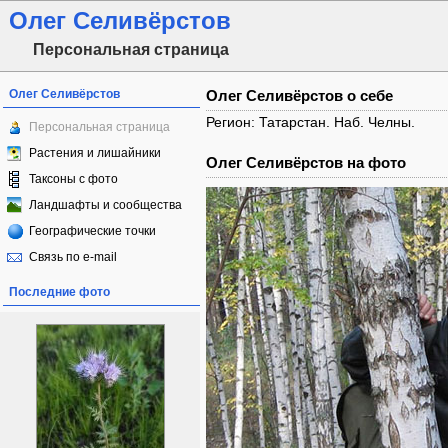
Олег Селивёрстов
Персональная страница
Олег Селивёрстов
Олег Селивёрстов о себе
Регион: Татарстан. Наб. Челны.
Персональная страница
Растения и лишайники
Олег Селивёрстов на фото
Таксоны с фото
Ландшафты и сообщества
Географические точки
Связь по e-mail
Последние фото