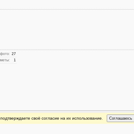
 фото:
27
меты:
1
 подтверждаете своё согласие на их использование.
Соглашаюсь